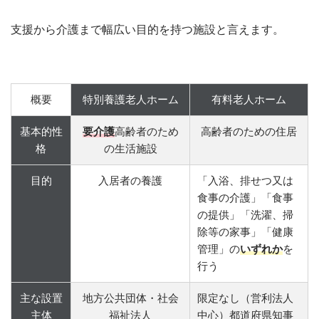
支援から介護まで幅広い目的を持つ施設と言えます。
概要
特別養護老人ホーム
有料老人ホーム
基本的性
要介護
高齢者のため
高齢者のための住居
格
の生活施設
目的
入居者の養護
「入浴、排せつ又は
食事の介護」「食事
の提供」「洗濯、掃
除等の家事」「健康
管理」の
いずれか
を
行う
主な設置
地方公共団体・社会
限定なし（営利法人
主体
福祉法人
中心）都道府県知事