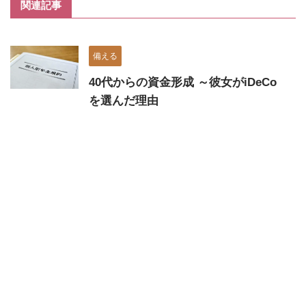
関連記事
備える
40代からの資金形成 ～彼女がiDeCo
を選んだ理由
備える
50代の求人につながる資格ー「第二
種電気工事士」
備える
独身女性の老後資金、いくら必用？
一人暮らしは老後も気は楽？